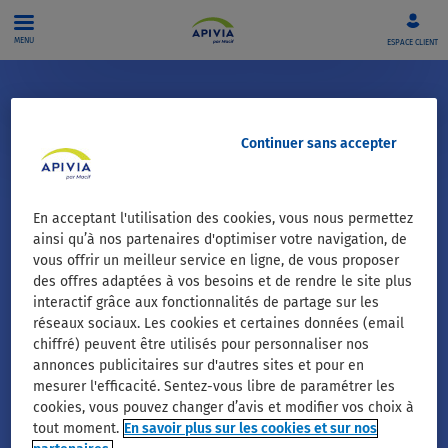
Aller directement au contenu
MENU
ESPACE CLIENT
Contactez-nous
Continuer sans accepter
JE SOUHAITE CONTACTER APIVIA
POUR ...
En acceptant l'utilisation des cookies, vous nous permettez
ainsi qu’à nos partenaires d'optimiser votre navigation, de
vous offrir un meilleur service en ligne, de vous proposer
des offres adaptées à vos besoins et de rendre le site plus
Mes remboursements
interactif grâce aux fonctionnalités de partage sur les
réseaux sociaux. Les cookies et certaines données (email
Mon contrat
chiffré) peuvent être utilisés pour personnaliser nos
annonces publicitaires sur d'autres sites et pour en
Mes identifiants / ma
mesurer l'efficacité. Sentez-vous libre de paramétrer les
connexion à l'espace
cookies, vous pouvez changer d’avis et modifier vos choix à
personnel
tout moment.
En savoir plus sur les cookies et sur nos