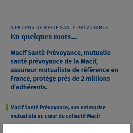
À PROPOS DE MACIF SANTÉ PRÉVOYANCE
En quelques mots…
Macif Santé Prévoyance, mutuelle
santé prévoyance de la Macif,
assureur mutualiste de référence en
France, protège près de 2 millions
d’adhérents.
Macif Santé Prévoyance, une entreprise
mutualiste au cœur du collectif Macif
Assureur multimétiers aux valeurs mutualistes, la