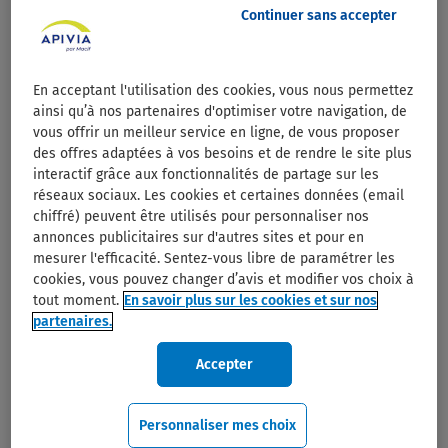
Macif réunit plus de 6 millions de sociétaires et
Continuer sans accepter
adhérents.
Elle propose des offres simples, adaptées et
En acceptant l'utilisation des cookies, vous nous permettez
accessibles pour accompagner ses sociétaires et
ainsi qu’à nos partenaires d'optimiser votre navigation, de
adhérents à chaque étape de leur vie.
vous offrir un meilleur service en ligne, de vous proposer
des offres adaptées à vos besoins et de rendre le site plus
Pour répondre au mieux à leurs besoins, l’expertise
interactif grâce aux fonctionnalités de partage sur les
de la Macif s’articule autour de trois grands métiers
réseaux sociaux. Les cookies et certaines données (email
chiffré) peuvent être utilisés pour personnaliser nos
:
annonces publicitaires sur d'autres sites et pour en
mesurer l'efficacité. Sentez-vous libre de paramétrer les
Santé-Prévoyance (Individuelle et Collective)
cookies, vous pouvez changer d’avis et modifier vos choix à
Assurance dommages (Automobile, Deux-roues,
tout moment.
En savoir plus sur les cookies et sur nos
Habitation, Loisirs)
partenaires.
Finance-Épargne (Assurance-Vie, Épargne, Crédit)
Accepter
Aéma Groupe, Groupe mutualiste de
Personnaliser mes choix