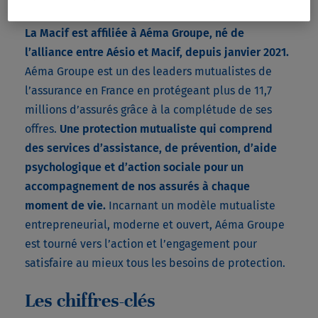
protection
La Macif est affiliée à Aéma Groupe, né de
l’alliance entre Aésio et Macif, depuis janvier 2021.
Aéma Groupe est un des leaders mutualistes de
l’assurance en France en protégeant plus de 11,7
millions d’assurés grâce à la complétude de ses
offres.
Une protection mutualiste qui comprend
des services d’assistance, de prévention, d’aide
psychologique et d’action sociale pour un
accompagnement de nos assurés à chaque
moment de vie.
Incarnant un modèle mutualiste
entrepreneurial, moderne et ouvert, Aéma Groupe
est tourné vers l’action et l’engagement pour
satisfaire au mieux tous les besoins de protection.
Les chiffres-clés