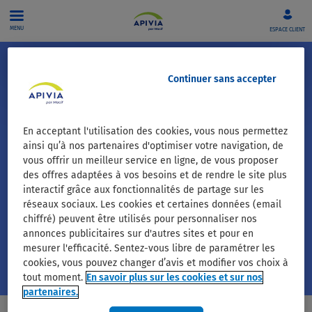
Aller directement au contenu
MENU
ESPACE CLIENT
Continuer sans accepter
Votre message n'a pas été
transmis.
En acceptant l'utilisation des cookies, vous nous permettez
ainsi qu’à nos partenaires d'optimiser votre navigation, de
vous offrir un meilleur service en ligne, de vous proposer
Nous n'avons pas trouvé l'adhérent
des offres adaptées à vos besoins et de rendre le site plus
correspondant à votre saisie.
interactif grâce aux fonctionnalités de partage sur les
Merci de vous rapprocher de votre centre de
réseaux sociaux. Les cookies et certaines données (email
gestion au 05 46 45 04 04 (prix d’un appel local)
chiffré) peuvent être utilisés pour personnaliser nos
annonces publicitaires sur d'autres sites et pour en
mesurer l'efficacité. Sentez-vous libre de paramétrer les
cookies, vous pouvez changer d’avis et modifier vos choix à
tout moment.
En savoir plus sur les cookies et sur nos
partenaires.