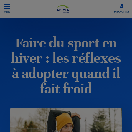
Aller directement au contenu
MENU
ESPACE CLIENT
Faire du sport en
hiver : les réflexes
à adopter quand il
fait froid