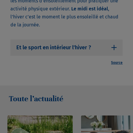
les moments d’ensoleillement pour pratiquer une
activité physique extérieur.
Le midi est idéal
,
l’hiver c’est le moment le plus ensoleillé et chaud
de la journée.
Et le sport en intérieur l’hiver
?
Comme le reste de l’année, on peut
Source
facilement pratiquer en salles et clubs de
sport, profiter des piscines intérieures,
terrains de basket, handball, pratiquer du
yoga, etc., mais aussi à la maison.
Toute l’actualité
En effet, de plus en plus de possibilités
existent pour faire du sport à la maison : tapis
de course, vélo d’appartement, rameur et
autres accessoires, les cours en ligne, séances