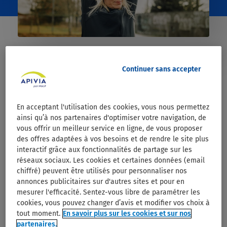
Accueil
>
Nos actualités
>
Toute l’actualité
>
Faire du sport
en hiver : les bons réflexes
Continuer sans accepter
En acceptant l'utilisation des cookies, vous nous permettez
LE SPORT EN HIVER
ainsi qu’à nos partenaires d'optimiser votre navigation, de
Comment continuer à faire du
vous offrir un meilleur service en ligne, de vous proposer
des offres adaptées à vos besoins et de rendre le site plus
sport l’hiver ?
interactif grâce aux fonctionnalités de partage sur les
réseaux sociaux. Les cookies et certaines données (email
chiffré) peuvent être utilisés pour personnaliser nos
L’hiver, les
températures et la durée
annonces publicitaires sur d'autres sites et pour en
d’ensoleillement baissent
, difficile de
mesurer l'efficacité. Sentez-vous libre de paramétrer les
rester motivé et de continuer à faire
cookies, vous pouvez changer d’avis et modifier vos choix à
tout moment.
En savoir plus sur les cookies et sur nos
du sport quand il fait froid et nuit.
partenaires.