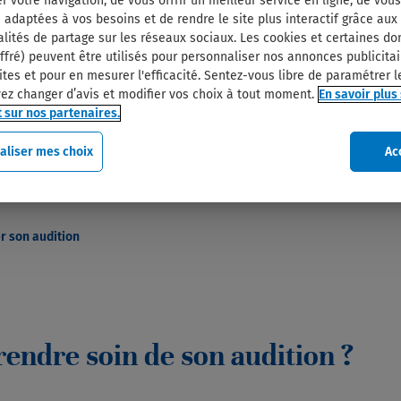
r votre navigation, de vous offrir un meilleur service en ligne, de vou
 adaptées à vos besoins et de rendre le site plus interactif grâce aux
alités de partage sur les réseaux sociaux. Les cookies et certaines d
ffré) peuvent être utilisés pour personnaliser nos annonces publicitai
ites et pour en mesurer l'efficacité. Sentez-vous libre de paramétrer l
ez changer d’avis et modifier vos choix à tout moment.
En savoir plus 
 sur nos partenaires.
aliser mes choix
Ac
r son audition
ndre soin de son audition ?