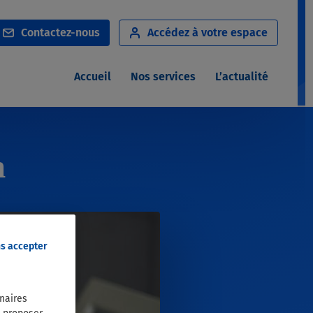
Notre service d’assistance
Notre réseau de soins
Contact
ez-nous
Accédez à
votre espace
Notre service de téléconsultation
Nos dispositifs de solidarité
Accueil
Nos services
L’actualité
n
ns accepter
enaires