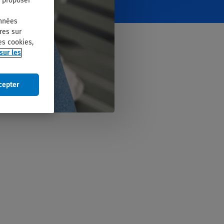
s proposer
onnées
res sur
es cookies,
sur les
cepter