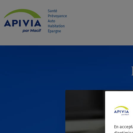
Aller directement au contenu
Santé
Prévoyance
Auto
Habitation
Épargne
En accept