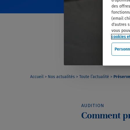
d'optimise
des offres
fonctionn
(email chi
d'autres s
vous pouv
cookies et
Personn
Accueil
>
Nos actualités
>
Toute l’actualité
>
Préserve
AUDITION
Comment pre