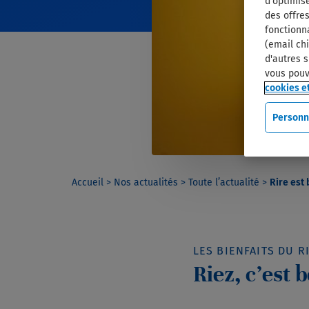
d'optimise
des offres
fonctionn
(email chi
d'autres s
vous pouv
cookies et
Personn
Accueil
>
Nos actualités
>
Toute l’actualité
>
Rire est
LES BIENFAITS DU R
Riez, c’est 