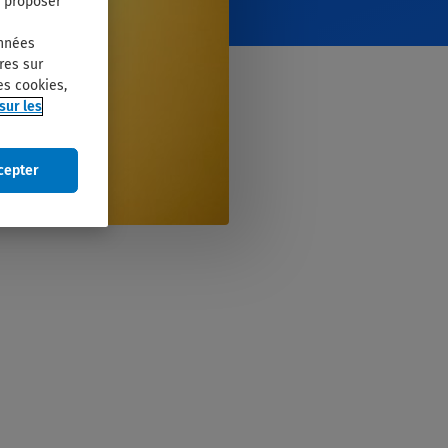
s proposer
onnées
res sur
es cookies,
sur les
cepter