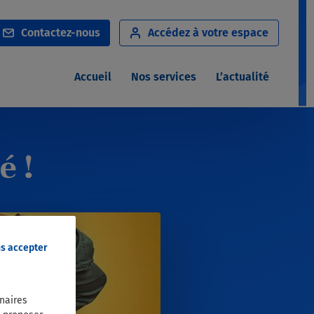
Notre service d’assistance
Notre réseau de soins
Contact
ez-nous
Accédez à
votre espace
Notre service de téléconsultation
Nos dispositifs de solidarité
Accueil
Nos services
L’actualité
é !
ns accepter
enaires