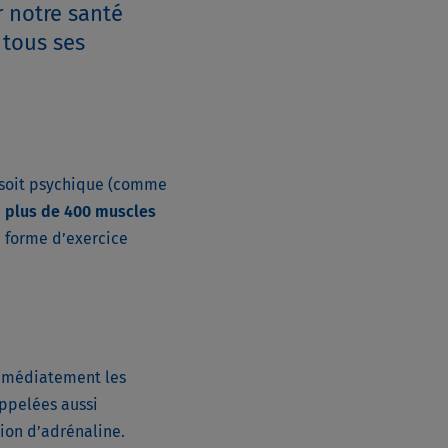
r notre santé
 tous ses
e soit psychique (comme
e
plus de 400 muscles
e forme d’exercice
immédiatement les
appelées aussi
tion d’adrénaline.