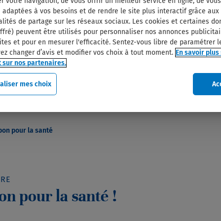
r votre navigation, de vous offrir un meilleur service en ligne, de vou
 adaptées à vos besoins et de rendre le site plus interactif grâce aux
alités de partage sur les réseaux sociaux. Les cookies et certaines d
ffré) peuvent être utilisés pour personnaliser nos annonces publicitai
ites et pour en mesurer l'efficacité. Sentez-vous libre de paramétrer l
ez changer d’avis et modifier vos choix à tout moment.
En savoir plus 
 sur nos partenaires.
aliser mes choix
Ac
 bon pour la santé
IRE
bon pour la santé !