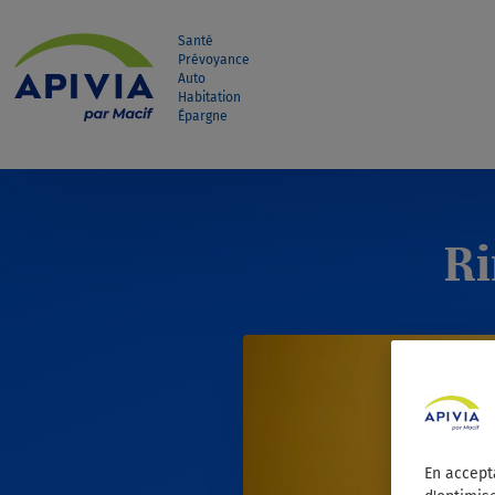
Aller directement au contenu
Santé
Prévoyance
Auto
Habitation
Épargne
Ri
En accept